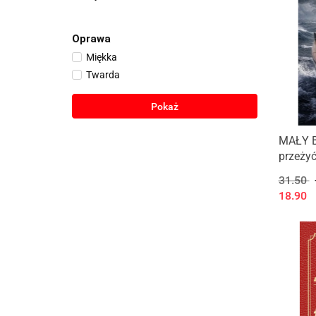
Oprawa
Miękka
Twarda
Pokaż
MAŁY B
przeżyć
zwario
31.50
18.90