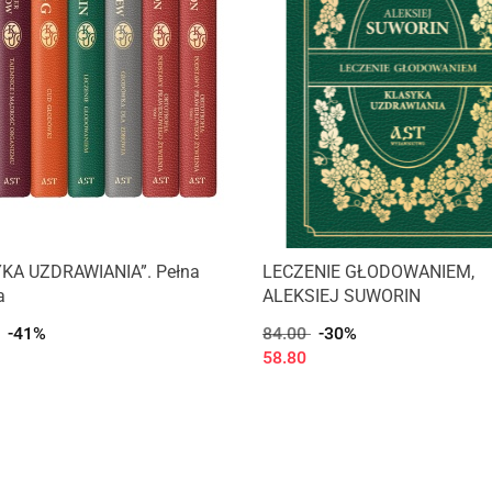
KA UZDRAWIANIA”. Pełna
LECZENIE GŁODOWANIEM,
a
ALEKSIEJ SUWORIN
-41%
84.00
-30%
58.80