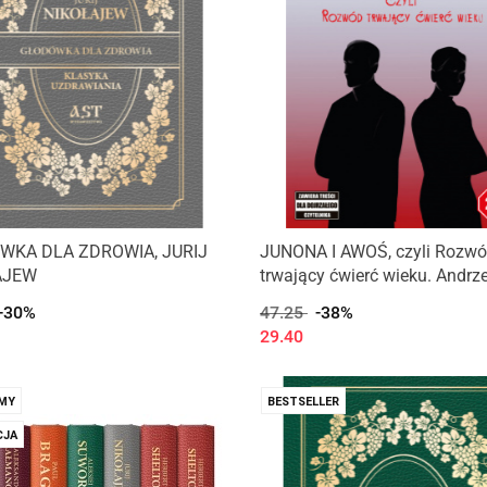
WKA DLA ZDROWIA, JURIJ
JUNONA I AWOŚ, czyli Rozw
AJEW
trwający ćwierć wieku. Andrze
Pierowski
-30%
47.25
-38%
29.40
MY
BESTSELLER
JA