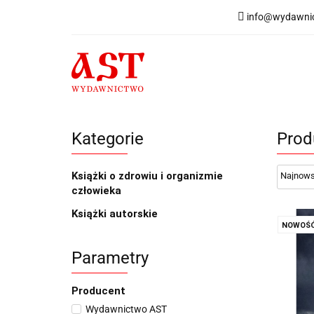
info@wydawnic
Książki
Now
Książki
Nowości
Informacja dotycząca w
Kategorie
Prod
Książki o zdrowiu i organizmie
człowieka
Książki autorskie
NOWOŚ
Parametry
Producent
Wydawnictwo AST