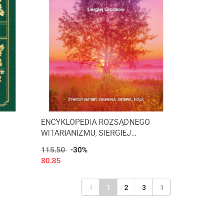
ENCYKLOPEDIA ROZSĄDNEGO
WITARIANIZMU, SIERGIEJ
GŁADKOW
115.50
-30%
80.85
1
2
3