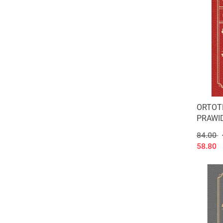
ORTOT
PRAWID
Herbert
84.00
58.80