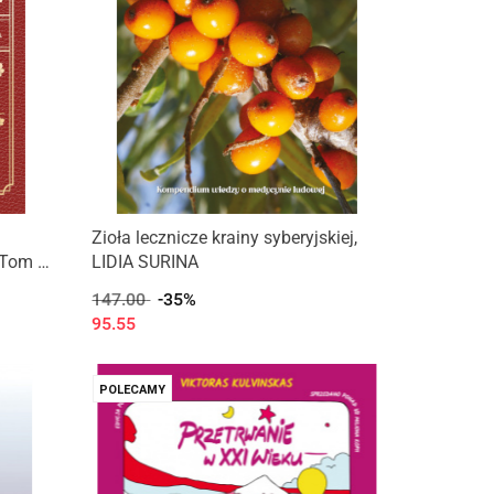
Zioła lecznicze krainy syberyjskiej,
Tom 1,
LIDIA SURINA
147.00
-35%
95.55
POLECAMY