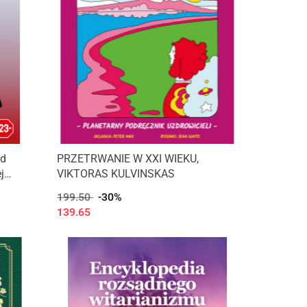
ód
PRZETRWANIE W XXI WIEKU,
j
VIKTORAS KULVINSKAS
199.50
-30%
139.65