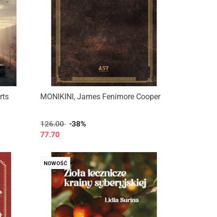
rts
MONIKINI, James Fenimore Cooper
126.00
-38%
77.70
NOWOŚĆ