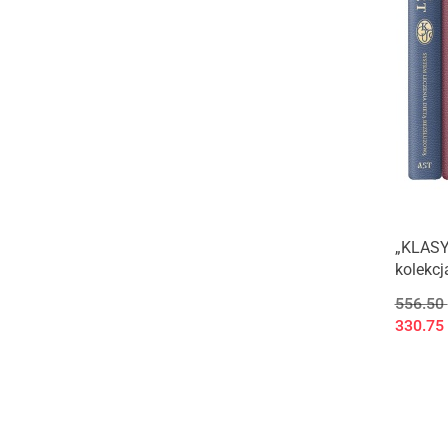
„KLASY
kolekcj
556.50
330.75