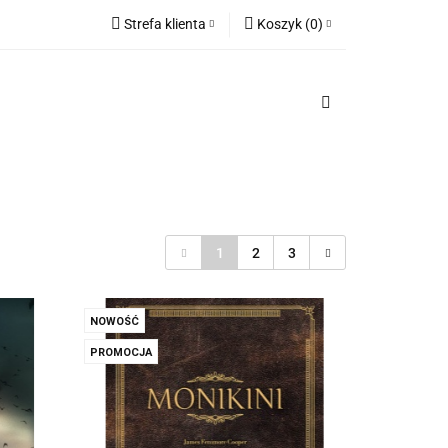
Strefa klienta
Koszyk
(
0
)
i za granicę
Zaloguj się
Koszyk jest pusty
Zarejestruj się
Dodaj zgłoszenie
x
Do bezpłatnej dostawy brakuje
-,--
Darmowa dostawa!
1
2
3
Suma
0,00 zł
Cena uwzględnia rabaty
NOWOŚĆ
PROMOCJA