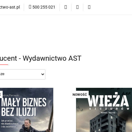
two-ast.pl
500 255 021
ości
Bestsellery
Blog
Informacja dotycząca wysyłk
Bestsellery
Blog
ysyłki za granicę
ucent - Wydawnictwo AST
Ć
NOWOŚĆ